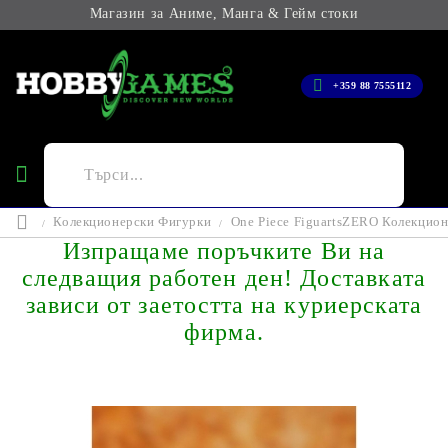
Магазин за Аниме, Манга & Гейм стоки
+359 88 7555112
Колекционерски Фигурки
One Piece FiguartsZERO Колекцион
Изпращаме поръчките Ви на
следващия работен ден! Доставката
зависи от заетостта на куриерската
фирма.