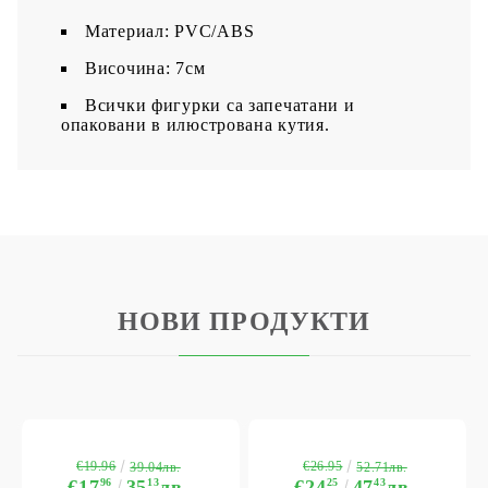
Материал: PVC/ABS
Височина: 7см
Всички фигурки са запечатани и
опаковани в илюстрована кутия.
НОВИ ПРОДУКТИ
€19.96
€26.95
39.04лв.
52.71лв.
€17
96
35
13
лв.
€24
25
47
43
лв.