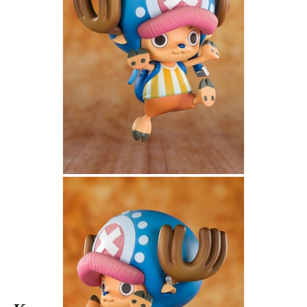
Tweet
Share
One Piece FiguartsZERO