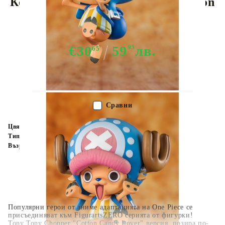
Колекционерска Фигурка - Cotton
Candy Lover Chopper
€30
59
95
лв.
65
Няма в наличност - Не важи за "Pre-Order" обяви
Сравни
Цвят:
Многоцветен
Тип:
Фигурка
Възраст:
16+
Популярни герои от аниме адаптацията на One Piece се
присъединяват към FigurartsZERO серията от фигурки!
Tony Tony Chopper "Cotton Candy Lover" версия, позира по-