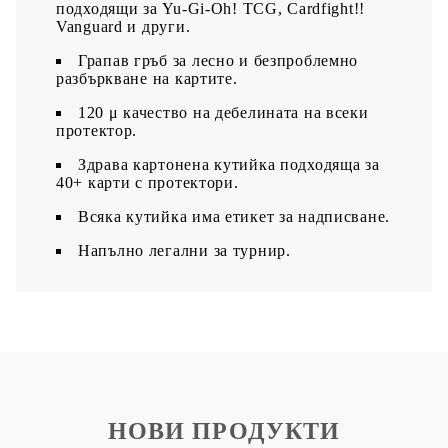
подходящи за Yu-Gi-Oh! TCG, Cardfight!!
Vanguard и други.
Грапав гръб за лесно и безпроблемно
разбъркване на картите.
120 μ качество на дебелината на всеки
протектор.
З
драва картонена кутийка подходяща за
40+ карти с протектори.
Всяка кутийка има етикет за надписване.​
Напълно легални за турнир.
НОВИ ПРОДУКТИ