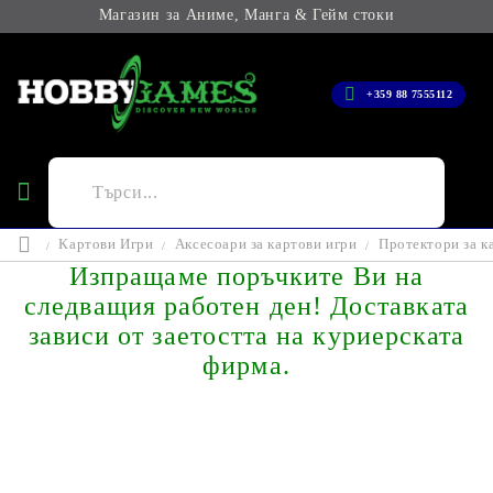
Магазин за Аниме, Манга & Гейм стоки
+359 88 7555112
Картови Игри
Аксесоари за картови игри
Протектори за к
Изпращаме поръчките Ви на
следващия работен ден! Доставката
зависи от заетостта на куриерската
фирма.