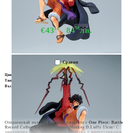
Колекционерска Фигурка -
Monkey.D.Luffy
€43
84
96
лв.
44
Няма в наличност - Не важи за "Pre-Order" обяви
Сравни
Цвят:
Многоцветен
Тип:
Фигурка
Възраст:
16+
Отпразнувай пътя на Краля на пиратите с
One Piece: Battle
Record Collection PVC Statue - Monkey.D.Luffy 15cm
! С
динамична поза
,
качествена изработка
и
впечатляващи