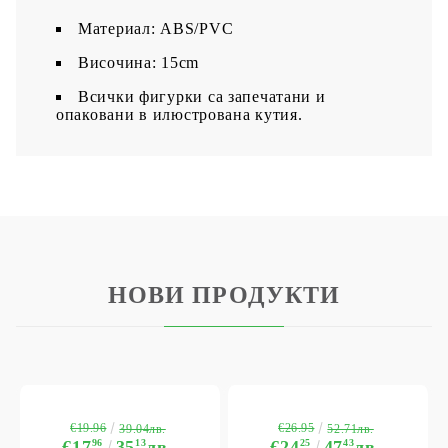
Материал: ABS/PVC
Височина: 15cm
Всички фигурки са запечатани и
опаковани в илюстрована кутия.
НОВИ ПРОДУКТИ
€19.96
€26.95
39.04лв.
52.71лв.
€17
96
35
13
лв.
€24
25
47
43
лв.