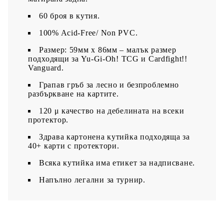
60 броя в кутия.
100% Acid-Free/ Non PVC.
Размер: 59мм х 86мм – малък размер
подходящи за Yu-Gi-Oh! TCG и Cardfight!!
Vanguard.
Грапав гръб за лесно и безпроблемно
разбъркване на картите.
120 μ качество на дебелината на всеки
протектор.
З
драва картонена кутийка подходяща за
40+ карти с протектори.
Всяка кутийка има етикет за надписване.​
Напълно легални за турнир.