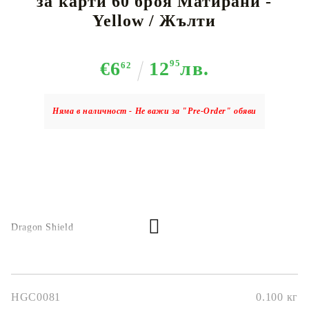
за карти 60 броя Матирани -
Yellow / Жълти
€6
12
95
лв.
62
Няма в наличност - Не важи за "Pre-Order" обяви
Dragon Shield
HGC0081
0.100
кг