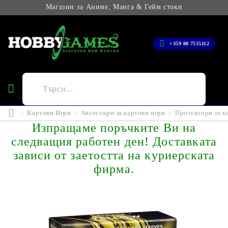
Магазин за Аниме, Манга & Гейм стоки
+359 88 7555112
Картови Игри
Аксесоари за картови игри
Протектори за к
Изпращаме поръчките Ви на
следващия работен ден! Доставката
зависи от заетостта на куриерската
фирма.