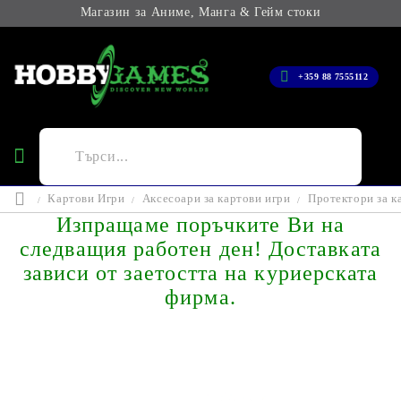
Магазин за Аниме, Манга & Гейм стоки
+359 88 7555112
Картови Игри
Аксесоари за картови игри
Протектори за к
Изпращаме поръчките Ви на
следващия работен ден! Доставката
зависи от заетостта на куриерската
фирма.