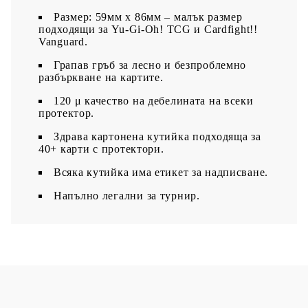
Размер: 59мм х 86мм – малък размер
подходящи за Yu-Gi-Oh! TCG и Cardfight!!
Vanguard.
Грапав гръб за лесно и безпроблемно
разбъркване на картите.
120 μ качество на дебелината на всеки
протектор.
З
драва картонена кутийка подходяща за
40+ карти с протектори.
Всяка кутийка има етикет за надписване.​
Напълно легални за турнир.