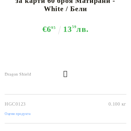
за карти 60 броя Матирани -
White / Бели
€6
13
59
лв.
95
Dragon Shield
HGC0123
0.100
кг
Оцени продукта