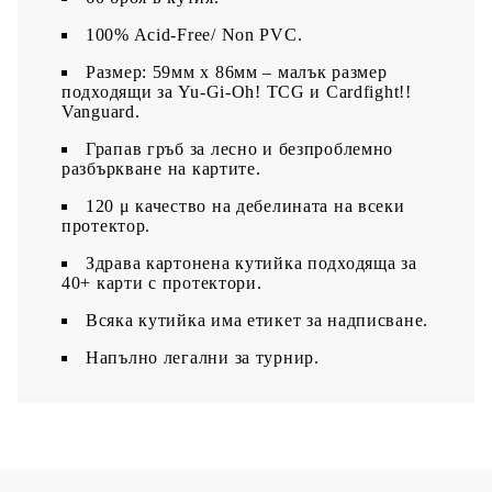
100% Acid-Free/ Non PVC.
Размер: 59мм х 86мм – малък размер
подходящи за Yu-Gi-Oh! TCG и Cardfight!!
Vanguard.
Грапав гръб за лесно и безпроблемно
разбъркване на картите.
120 μ качество на дебелината на всеки
протектор.
З
драва картонена кутийка подходяща за
40+ карти с протектори.
Всяка кутийка има етикет за надписване.​
Напълно легални за турнир.