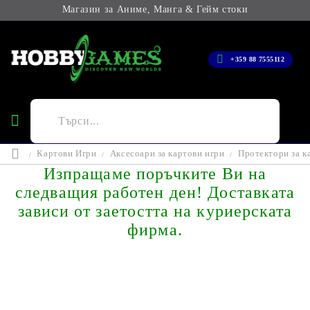
Магазин за Аниме, Манга & Гейм стоки
+359 88 7555112
Картови Игри
Аксесоари за картови игри
Протектори за к
Изпращаме поръчките Ви на
следващия работен ден! Доставката
зависи от заетостта на куриерската
фирма.