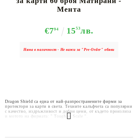
за карти 60 броя Матирани -
Мента
€7
15
53
лв.
94
Няма в наличност - Не важи за "Pre-Order" обяви
​Dragon Shield са една от най-разпространените фирми за
протектори за карти в света. Техните калъфчета са популярни
с качество, издръжливост и добри цени, от където произлиза
и мотото на фирмата: " Tough as Scale ".