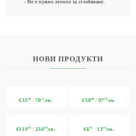
- Не е нужно лепило за сглобяване.
НОВИ ПРОДУКТИ
€35
90
70
21
лв.
€50
00
97
79
лв.
€119
95
234
60
лв.
€6
95
13
59
лв.