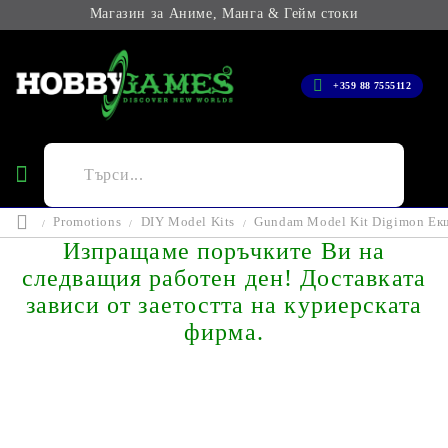
Магазин за Аниме, Манга & Гейм стоки
+359 88 7555112
Promotions
DIY Model Kits
Gundam Model Kit Digimon Екш
Изпращаме поръчките Ви на
следващия работен ден! Доставката
зависи от заетостта на куриерската
фирма.