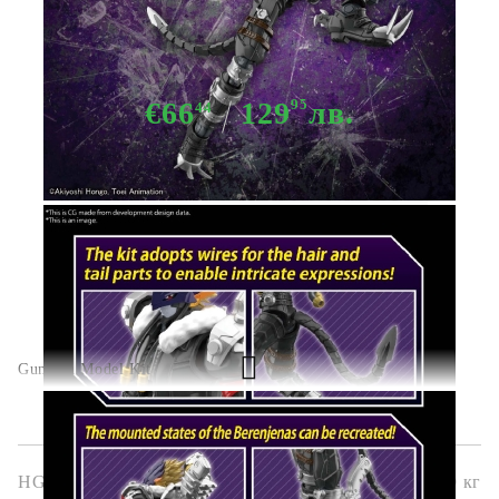
Фигурка - Figure Rise Digimon
Beelzemon
€66
129
95
лв.
44
Няма в наличност - Не важи за "Pre-Order" обяви
Gundam Model Kit
HGG0306
0.500
кг