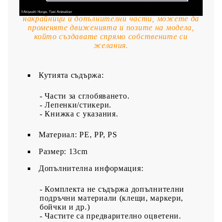
уникален и удовлетворяващ резултат! Но това
не е всичко, с помощта на артикулиращи
накрайници и допълнителни части, можете да
променяте движенията и позите на модела,
който създавате спрямо собствените си
желания.
Кутията съдържа:
- Части за сглобяването.
- Лепенки/стикери.
- Книжка с указания.
Материал: PE, PP, PS
Размер: 13cm
Допълнителна информация:
- Комплекта не съдържа допълнителни
подръчни материали (клещи, маркери,
бойчки и др.)
- Частите са предварително оцветени.