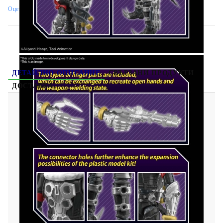
Оцени продукта
ДЕТАЙЛНО ОПИСАНИЕ
СВЪРЗАНИ ПРОДУКТИ
ДОСТАВКА
Gundam Model Kit Digimon Екшън Фигурка -
Figure Rise Digimon Bleezemon
Какво е Gunpla или Gundam plastic model:
Gunpla е едно интерактивно, креативно и
забавно хоби особено за феновете на роботи!
Започвайки от основата, а именно
сглобяването на модел от най-малките му
частици до цялостното му изграждане и
оцветяване, Вие се въвличате в един процес с