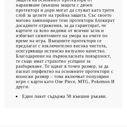
нараняване (външна защита с двоен
протектор) и дори могат да служат като трети
слой за целите на тройна защита. Със своето
матово ламиниране тези протектори блокират
досадните отражения, за да гарантират, че
картите са ясно видими от всички ъгли и
избягват симптомите на умора на очите по
време на игра. Външните протектори се
предлагат с изключително висока чистота,
осигуряваща истинско визуално качество.
Благодарение на първокласната повърхност,
те също имат страхотно усещане за
разбъркване. Te идват в точен размер, за да
паснат перфектно на основните протектори с
японски размер – това включват популярни
игри с карти като One Piece, MTG, Pokemon И
други.
Един пакет съдържа 50 външни ръкави.