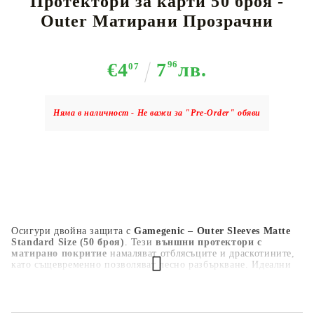
Протектори за карти 50 броя -
Outer Матирани Прозрачни
€4
7
96
лв.
07
Няма в наличност - Не важи за "Pre-Order" обяви
Осигури двойна защита с
Gamegenic – Outer Sleeves Matte
Standard Size (50 броя)
. Тези
външни протектори с
матирано покритие
намаляват отблясъците и драскотините,
като същевременно позволяват лесно разбъркване. Идеални
за
турнири, двойно обвиване и дългосрочно съхранение
, те
пасват на
стандартни карти (66 x 91 мм)
. С 50
анти-
отблясъчни прозрачни протектора
, твоите карти ще бъдат
добре защитени и естетично представени
.