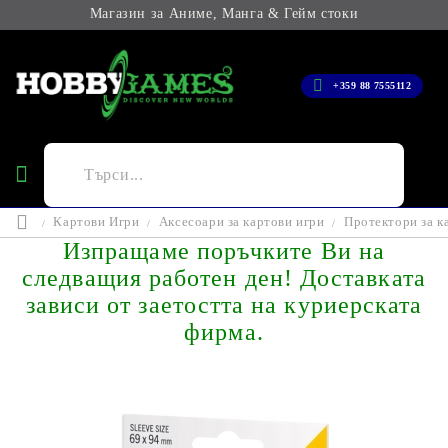
Магазин за Аниме, Манга & Гейм стоки
+359 88 7555112
Картови Игри
Аксесоари за картови игри
Протектори за к
Изпращаме поръчките Ви на
следващия работен ден! Доставката
зависи от заетостта на куриерската
фирма.