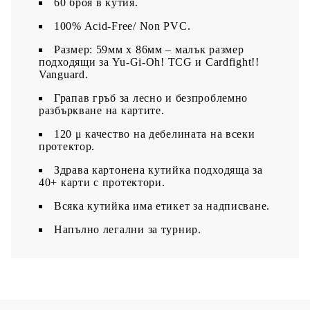
60 броя в кутия.
100% Acid-Free/ Non PVC.
Размер: 59мм х 86мм – малък размер
подходящи за Yu-Gi-Oh! TCG и Cardfight!!
Vanguard.
Грапав гръб за лесно и безпроблемно
разбъркване на картите.
120 μ качество на дебелината на всеки
протектор.
З
драва картонена кутийка подходяща за
40+ карти с протектори.
Всяка кутийка има етикет за надписване.​
Напълно легални за турнир.