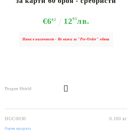
за карти 60 броя - сребристи
€6
12
95
лв.
62
Няма в наличност - Не важи за "Pre-Order" обяви
Dragon Shield
HGC0030
0.100
кг
Оцени продукта