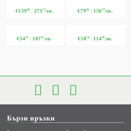
€139
96
273
74
лв.
€79
96
156
39
лв.
€54
95
107
47
лв.
€58
78
114
96
лв.
Бързи връзки